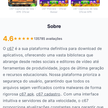
c67 Capturas de tela -
c67 Preview - Oficial
c67 Capturas de tela
APK Oficial
Baixar
Oficial APK
Sobre
4.6
★
★
★
★
★
135785 avaliações
O
c67
é a sua plataforma definitiva para download de
aplicativos, oferecendo uma vasta biblioteca que
abrange desde redes sociais e editores de vídeo até
ferramentas de produtividade, jogos de última geração
e recursos educacionais. Nossa plataforma prioriza a
segurança do usuário, garantindo que todos os
arquivos sejam verificados contra malwares de forma
rigorosa
c67 apk
.
c67 cadastro
.. Com uma interface
intuitiva e servidores de alta velocidade, o c67
proporciona atualizações constantes para garantir que