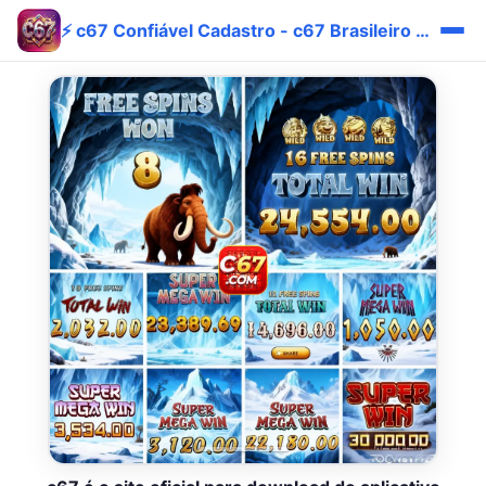
⚡ c67 Confiável Cadastro - c67 Brasileiro Cadastro Rápido 💎