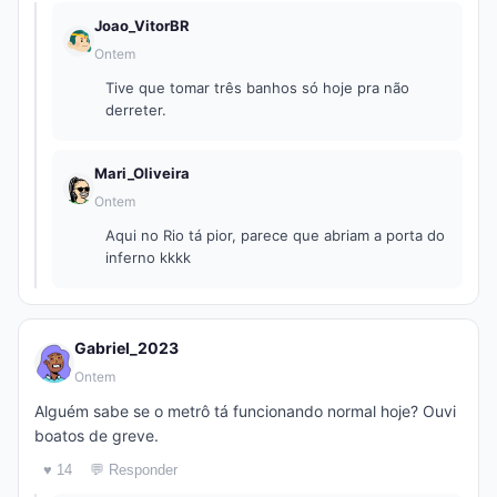
Joao_VitorBR
Ontem
Tive que tomar três banhos só hoje pra não
derreter.
Mari_Oliveira
Ontem
Aqui no Rio tá pior, parece que abriam a porta do
inferno kkkk
Gabriel_2023
Ontem
Alguém sabe se o metrô tá funcionando normal hoje? Ouvi
boatos de greve.
♥ 14
💬 Responder