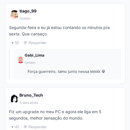
tiago_99
Ontem
Segunda-feira e eu já estou contando os minutos pra
sexta. Que cansaço.
♥ 55
💬 Responder
Gabi_Lima
Ontem
Força guerreiro, tamo junto nessa kkkkk 💀
Bruno_Tech
5 dias atrás
Fiz um upgrade no meu PC e agora ele liga em 5
segundos, melhor sensação do mundo.
♥ 40
💬 Responder