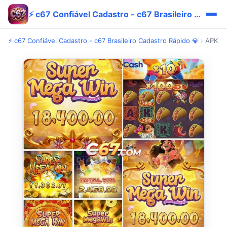
⚡ c67 Confiável Cadastro - c67 Brasileiro Cadastro Rápido 💎
⚡ c67 Confiável Cadastro - c67 Brasileiro Cadastro Rápido 💎
›
APK