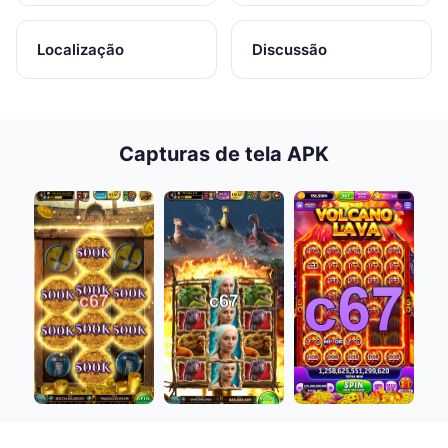
Localização
Discussão
Capturas de tela APK