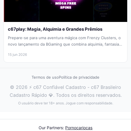
c67play: Magia, Alquimia e Grandes Prêmios
Prepare-se para uma aventura mágica com Frenzy Clusters, o
novo lançamento da BGaming que combina alquimia, fantasia e
uma pitada...
15 jun 2026
Termos de uso
Política de privacidade
© 2026 ⚡ c67 Confiável Cadastro - c67 Brasileiro
Cadastro Rápido 💎. Todos os direitos reservados.
O usuário deve ter 18+ anos. Jogue com responsabilidade.
Our Partners:
Pornocariocas