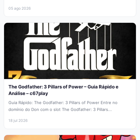
o...
05 ago 2026
The Godfather: 3 Pillars of Power – Guia Rápido e
Análise – c67play
Guia Rápido: The Godfather: 3 Pillars of Power Entre no
domínio do Don com o slot The Godfather: 3 Pillars...
18 jul 2026