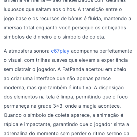
lanterna vermelha — são renderizados com detalhes
luxuosos que saltam aos olhos. A transição entre o
jogo base e os recursos de bônus é fluida, mantendo a
imersão total enquanto você persegue os cobiçados
símbolos de dinheiro e o símbolo de coleta.
A atmosfera sonora
c67play
acompanha perfeitamente
o visual, com trilhas suaves que elevam a experiência
sem distrair o jogador. A FatPanda acertou em cheio
ao criar uma interface que não apenas parece
moderna, mas que também é intuitiva. A disposição
dos elementos na tela é limpa, permitindo que o foco
permaneça na grade 3×3, onde a magia acontece.
Quando o símbolo de coleta aparece, a animação é
rápida e impactante, garantindo que o jogador sinta a
adrenalina do momento sem perder o ritmo sereno da